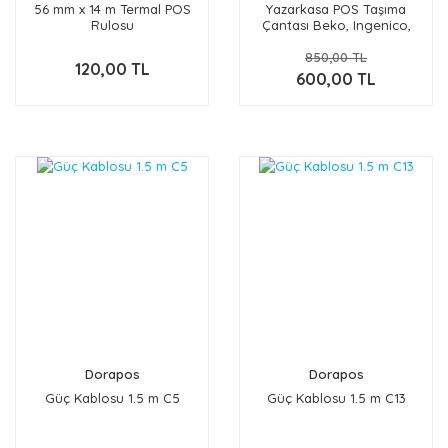
56 mm x 14 m Termal POS
Yazarkasa POS Taşıma
Rulosu
Çantası Beko, Ingenico,
Paygo, Hugin, Verifone,
850,00 TL
InPOS Uyumlu
120,00 TL
600,00 TL
Dorapos
Dorapos
Güç Kablosu 1.5 m C5
Güç Kablosu 1.5 m C13