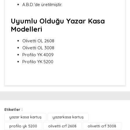
A.B.D.'de üretilmiştir.
Uyumlu Olduğu Yazar Kasa
Modelleri
Olivetti OL 2608
Olivetti OL 3008
Profilo YK 4009
Profilo YK 5200
Bu ürünün fiyat bilgisi, resim, ürün açıklamalarında ve
diğer konularda yetersiz gördüğünüz noktaları öneri
Bu ürüne ilk yorumu siz yapın!
formunu kullanarak tarafımıza iletebilirsiniz.
Görüş ve önerileriniz için teşekkür ederiz.
Etiketler :
Yorum Yaz
yazar kasa kartuş
yazarkasa kartuş
Ürün resmi kalitesiz, bozuk veya görüntülenemiyor.
Ürün açıklamasında eksik bilgiler bulunuyor.
profilo yk 5200
olivetti crf 2608
olivetti crf 3008