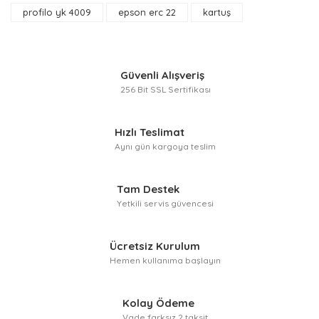
Ürün bilgilerinde hatalar bulunuyor.
profilo yk 4009
epson erc 22
kartuş
Ürün fiyatı diğer sitelerden daha pahalı.
Bu ürüne benzer farklı alternatifler olmalı.
Güvenli Alışveriş
256 Bit SSL Sertifikası
Hızlı Teslimat
Gönder
Aynı gün kargoya teslim
Tam Destek
Yetkili servis güvencesi
Ücretsiz Kurulum
Hemen kullanıma başlayın
Kolay Ödeme
Vade farksız 2 taksit