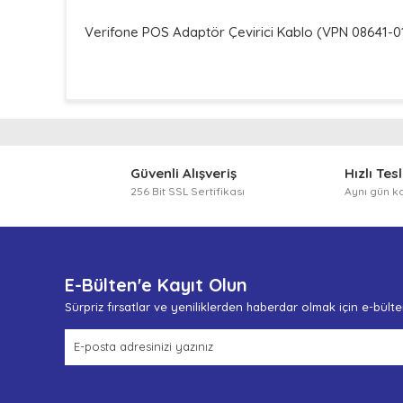
Verifone POS Adaptör Çevirici Kablo (VPN 08641-0
Bu ürünün fiyat bilgisi, resim, ürün açıklamalarında ve
Görüş ve önerileriniz için teşekkür ederiz.
Ürün resmi kalitesiz, bozuk veya görüntülenemiyor.
Güvenli Alışveriş
Hızlı Tes
Ürün açıklamasında eksik bilgiler bulunuyor.
256 Bit SSL Sertifikası
Aynı gün k
Ürün bilgilerinde hatalar bulunuyor.
Ürün fiyatı diğer sitelerden daha pahalı.
Bu ürüne benzer farklı alternatifler olmalı.
E-Bülten'e Kayıt Olun
Sürpriz fırsatlar ve yeniliklerden haberdar olmak için e-bült