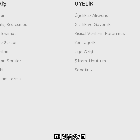
RİŞ
ÜYELİK
ar
Üyeliksiz Alışveriş
atış Sözleşmesi
Gizlilik ve Güvenlik
Teslimat
Kişisel Verilerin Korunması
e Şartları
Yeni Üyelik
tları
Üye Girişi
lan Sorular
Şifremi Unuttum
bi
Sepetiniz
dirim Formu