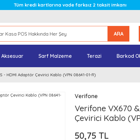
Tüm kredi kartlarına vade farksız 2 taksit imkanı
ARA
Aksesuar
Sarf Malzeme
Terazi
Barkod O
 - HDMI Adaptör Çevirici Kablo (VPN 08641-01-R)
Verifone
Verifone VX670 
Çevirici Kablo (V
50,75 TL