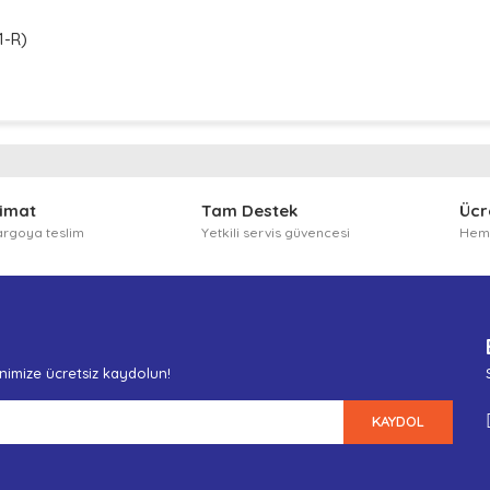
1-R)
 diğer konularda yetersiz gördüğünüz noktaları öneri formunu kullanarak t
Bu ürüne ilk yorumu siz yapın!
limat
Tam Destek
Ücr
Yorum Yaz
argoya teslim
Yetkili servis güvencesi
Heme
enimize ücretsiz kaydolun!
KAYDOL
Gönder