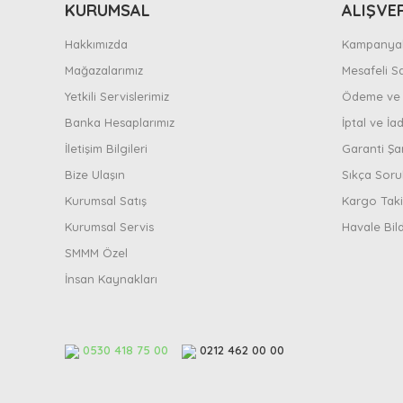
KURUMSAL
ALIŞVE
Hakkımızda
Kampanyal
Mağazalarımız
Mesafeli S
Yetkili Servislerimiz
Ödeme ve 
Banka Hesaplarımız
İptal ve İad
İletişim Bilgileri
Garanti Şar
Bize Ulaşın
Sıkça Soru
Kurumsal Satış
Kargo Taki
Kurumsal Servis
Havale Bil
SMMM Özel
İnsan Kaynakları
0530 418 75 00
0212 462 00 00