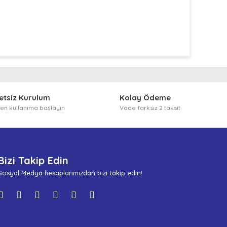
arafımıza iletebilirsiniz.
etsiz Kurulum
Kolay Ödeme
n kullanıma başlayın
Vade farksız 2 taksit
Bizi Takip Edin
Sosyal Medya hesaplarımızdan bizi takip edin!