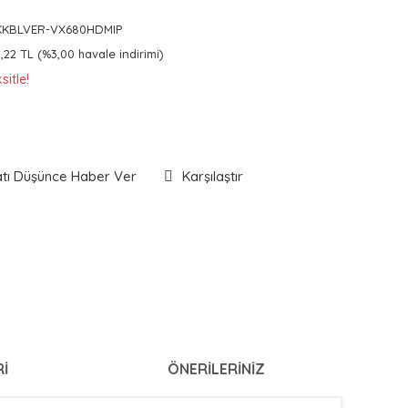
KKBLVER-VX680HDMIP
,22 TL (%3,00 havale indirimi)
itle!
atı Düşünce Haber Ver
Karşılaştır
I
ÖNERILERINIZ