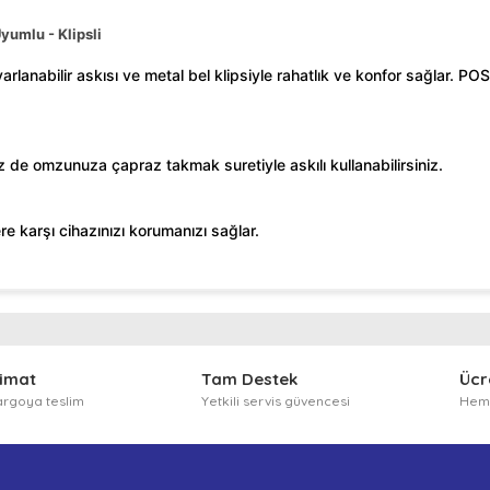
yumlu - Klipsli
yarlanabilir askısı ve metal bel klipsiyle rahatlık ve konfor sağlar.
iz de omzunuza çapraz takmak suretiyle askılı kullanabilirsiniz.
ere karşı cihazınızı korumanızı sağlar.
 diğer konularda yetersiz gördüğünüz noktaları öneri formunu kullanarak t
Bu ürüne ilk yorumu siz yapın!
limat
Tam Destek
Ücr
Yorum Yaz
argoya teslim
Yetkili servis güvencesi
Heme