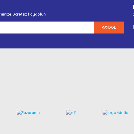
enimize ücretsiz kaydolun!
KAYDOL
Gönder