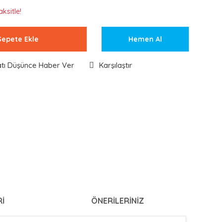
ksitle!
Sepete Ekle
Hemen Al
atı Düşünce Haber Ver
Karşılaştır
I
ÖNERILERINIZ