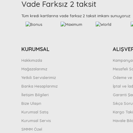
Vade Farksız 2 taksit
Tüm kredi kartlarına vade farksız 2 taksit imkanı sunuyoruz:
KURUMSAL
ALIŞVE
Hakkımızda
Kampanyal
Mağazalarımız
Mesafeli S
Yetkili Servislerimiz
Ödeme ve 
Banka Hesaplarımız
İptal ve İad
İletişim Bilgileri
Garanti Şar
Bize Ulaşın
Sıkça Soru
Kurumsal Satış
Kargo Taki
Kurumsal Servis
Havale Bil
SMMM Özel