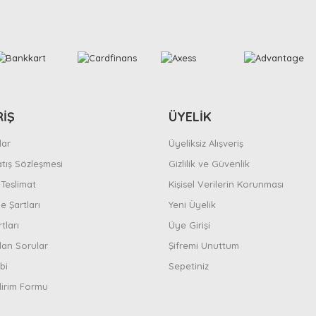
RİŞ
ÜYELİK
ar
Üyeliksiz Alışveriş
atış Sözleşmesi
Gizlilik ve Güvenlik
Teslimat
Kişisel Verilerin Korunması
e Şartları
Yeni Üyelik
tları
Üye Girişi
lan Sorular
Şifremi Unuttum
bi
Sepetiniz
dirim Formu