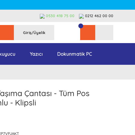
0530 418 75 00
0212 462 00 00
Giriş/Üyelik
kuyucu
Yazıcı
Dokunmatik PC
aşıma Çantası - Tüm Pos
u - Klipsli
RP7VPJAKT