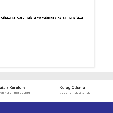
 POS cihazınızı çarpmalara ve yağmura karşı muhafaza
arafımıza iletebilirsiniz.
etsiz Kurulum
Kolay Ödeme
n kullanıma başlayın
Vade farksız 2 taksit