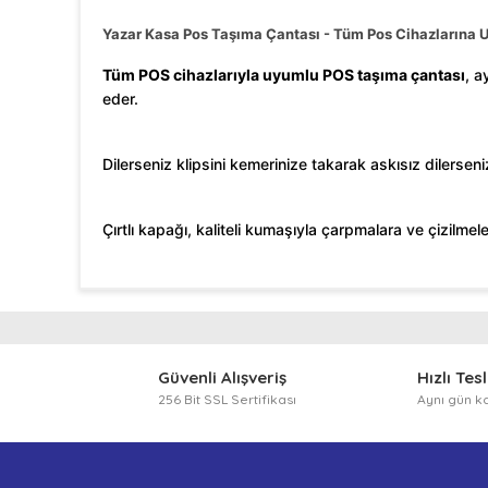
Yazar Kasa Pos Taşıma Çantası - Tüm Pos Cihazlarına U
Tüm POS cihazlarıyla uyumlu POS taşıma çantası
, a
eder.
Dilerseniz klipsini kemerinize takarak askısız dilersen
Çırtlı kapağı, kaliteli kumaşıyla çarpmalara ve çizilmel
Bu ürünün fiyat bilgisi, resim, ürün açıklamalarında ve
Görüş ve önerileriniz için teşekkür ederiz.
Ürün resmi kalitesiz, bozuk veya görüntülenemiyor.
Güvenli Alışveriş
Hızlı Tes
Ürün açıklamasında eksik bilgiler bulunuyor.
256 Bit SSL Sertifikası
Aynı gün k
Ürün bilgilerinde hatalar bulunuyor.
Ürün fiyatı diğer sitelerden daha pahalı.