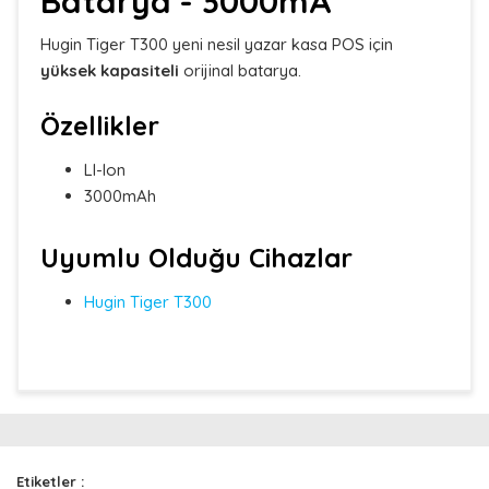
Batarya - 3000mA
Hugin Tiger T300 yeni nesil yazar kasa POS için
yüksek kapasiteli
orijinal batarya.
Özellikler
LI-Ion
3000mAh
Uyumlu Olduğu Cihazlar
Hugin Tiger T300
Bu ürünün fiyat bilgisi, resim, ürün açıklamalarında ve
diğer konularda yetersiz gördüğünüz noktaları öneri
Bu ürüne ilk yorumu siz yapın!
formunu kullanarak tarafımıza iletebilirsiniz.
Görüş ve önerileriniz için teşekkür ederiz.
Etiketler :