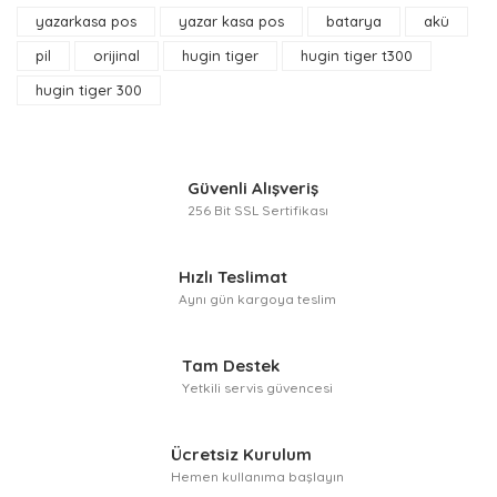
Yorum Yaz
yazarkasa pos
yazar kasa pos
batarya
akü
Ürün resmi kalitesiz, bozuk veya görüntülenemiyor.
Ürün açıklamasında eksik bilgiler bulunuyor.
pil
orijinal
hugin tiger
hugin tiger t300
Ürün bilgilerinde hatalar bulunuyor.
hugin tiger 300
Ürün fiyatı diğer sitelerden daha pahalı.
Bu ürüne benzer farklı alternatifler olmalı.
Güvenli Alışveriş
256 Bit SSL Sertifikası
Hızlı Teslimat
Gönder
Aynı gün kargoya teslim
Tam Destek
Yetkili servis güvencesi
Ücretsiz Kurulum
Hemen kullanıma başlayın