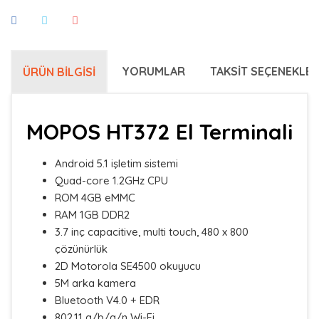
YORUMLAR
TAKSIT SEÇENEKLER
ÜRÜN BILGISI
MOPOS HT372 El Terminali
Android 5.1 işletim sistemi
Quad-core 1.2GHz CPU
ROM 4GB eMMC
RAM 1GB DDR2
3.7 inç capacitive, multi touch, 480 x 800
çözünürlük
2D Motorola SE4500 okuyucu
5M arka kamera
Bluetooth V4.0 + EDR
802.11 a/b/g/n Wi-Fi