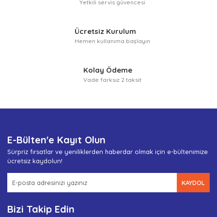
Yetkili servis güvencesi
Gönder
Ücretsiz Kurulum
Hemen kullanıma başlayın
Kolay Ödeme
Vade farksız 2 taksit
E-Bülten'e Kayıt Olun
Sürpriz fırsatlar ve yeniliklerden haberdar olmak için e-bültenimize
ücretsiz kaydolun!
KAYDOL
Bizi Takip Edin