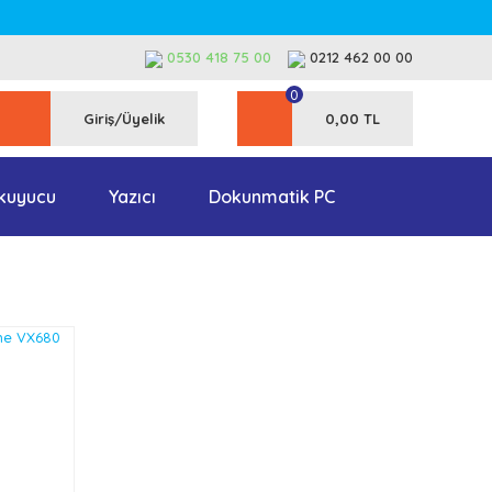
0530 418 75 00
0212 462 00 00
0
Giriş/Üyelik
0,00 TL
kuyucu
Yazıcı
Dokunmatik PC