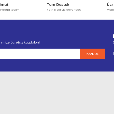
limat
Tam Destek
Ücr
argoya teslim
Yetkili servis güvencesi
Heme
enimize ücretsiz kaydolun!
KAYDOL