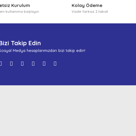
etsiz Kurulum
Kolay Ödeme
n kullanıma başlayın
Vade farksız 2 taksit
Bizi Takip Edin
Sosyal Medya hesaplarımızdan bizi takip edin!