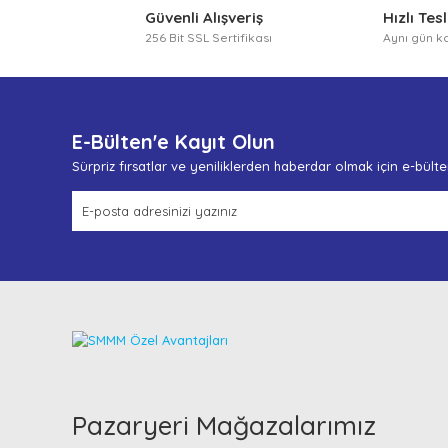
Güvenli Alışveriş
Hızlı Tes
256 Bit SSL Sertifikası
Aynı gün k
E-Bülten'e Kayıt Olun
Sürpriz fırsatlar ve yeniliklerden haberdar olmak için e-bült
Pazaryeri Mağazalarımız