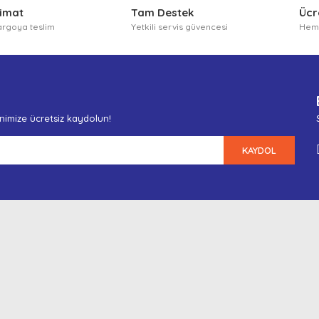
limat
Tam Destek
Ücr
argoya teslim
Yetkili servis güvencesi
Heme
enimize ücretsiz kaydolun!
KAYDOL