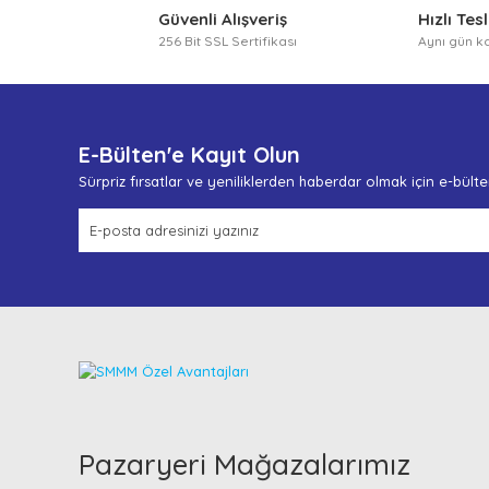
Güvenli Alışveriş
Hızlı Tes
256 Bit SSL Sertifikası
Aynı gün k
E-Bülten'e Kayıt Olun
Sürpriz fırsatlar ve yeniliklerden haberdar olmak için e-bült
Pazaryeri Mağazalarımız