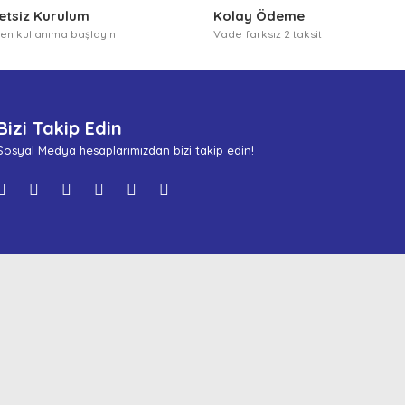
etsiz Kurulum
Kolay Ödeme
n kullanıma başlayın
Vade farksız 2 taksit
Bizi Takip Edin
Sosyal Medya hesaplarımızdan bizi takip edin!