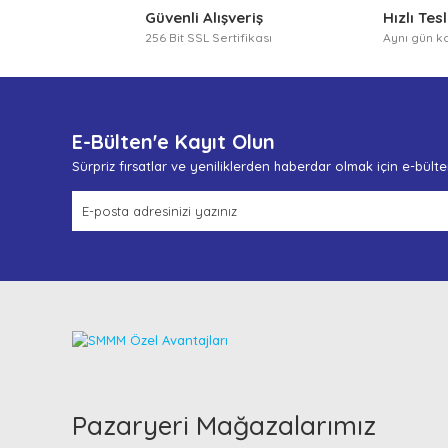
Güvenli Alışveriş
Hızlı Tes
256 Bit SSL Sertifikası
Aynı gün k
E-Bülten'e Kayıt Olun
Sürpriz fırsatlar ve yeniliklerden haberdar olmak için e-bült
Pazaryeri Mağazalarımız