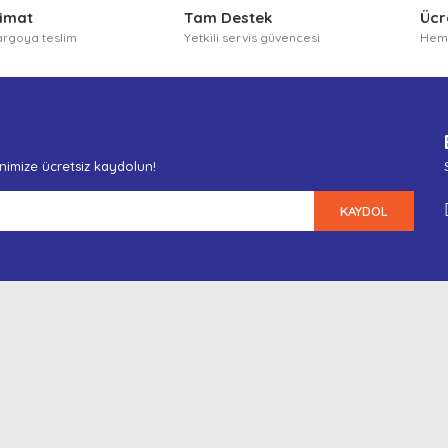
limat
Tam Destek
Ücr
argoya teslim
Yetkili servis güvencesi
Heme
enimize ücretsiz kaydolun!
KAYDOL