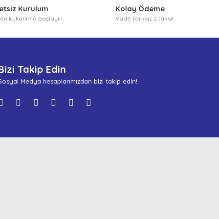
etsiz Kurulum
Kolay Ödeme
n kullanıma başlayın
Vade farksız 2 taksit
Bizi Takip Edin
Sosyal Medya hesaplarımızdan bizi takip edin!