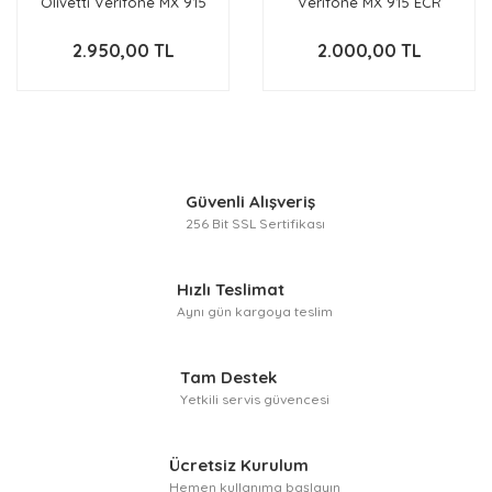
Olivetti Verifone MX 915
Verifone MX 915 ECR
ECR
2.950,00 TL
2.000,00 TL
Güvenli Alışveriş
256 Bit SSL Sertifikası
Hızlı Teslimat
Aynı gün kargoya teslim
Tam Destek
Yetkili servis güvencesi
Ücretsiz Kurulum
Hemen kullanıma başlayın