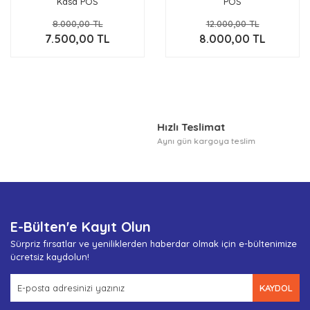
Kasa POS
POS
Stant
8.000,00 TL
12.000,00 TL
Para Sayma
7.500,00 TL
8.000,00 TL
Makineleri
Yazılım
Entegrasyon Kiti
Hızlı Teslimat
Aynı gün kargoya teslim
E-Bülten'e Kayıt Olun
Sürpriz fırsatlar ve yeniliklerden haberdar olmak için e-bültenimize
ücretsiz kaydolun!
KAYDOL